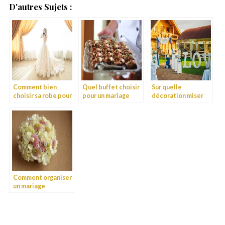
D'autres Sujets :
Comment bien
Quel buffet choisir
Sur quelle
choisir sa robe pour
pour un mariage
décoration miser
un mariage chic ?
chic ?
pour un mariage
chic ?
Comment organiser
un mariage
champêtre chic ?